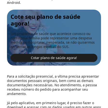
Android.
Cote seu plano de saúde
agora!
Um problema de saúde que acontece conosco ou
com nossa família pode representar uma despesa
médica ou hospitalar inesperada, se não quisermos
enfrentar as longas esperas do SUS.
Cotar plano de saúde agora!
Para a solicitação presencial, a vítima precisa apresentar
documentos pessoais originais, bem como as demais
documentações necessárias. No atendimento, a pessoa
recebeu número do pedido para acompanhar seu
andamento.
Já pelo aplicativo, em primeiro lugar, é preciso fazer o
download e acessar com os dados usados em outros apps