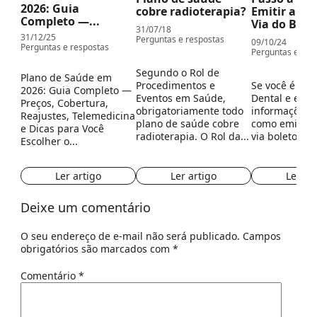
2026: Guia
cobre radioterapia?
Emitir a S
Completo —...
Via do Bolet
31/07/18
31/12/25
Perguntas e respostas
09/10/24
Perguntas e respostas
Perguntas e res
Segundo o Rol de
Plano de Saúde em
Procedimentos e
Se você é clie
2026: Guia Completo —
Eventos em Saúde,
Dental e est
Preços, Cobertura,
obrigatoriamente todo
informações 
Reajustes, Telemedicina
plano de saúde cobre
como emitir 
e Dicas para Você
radioterapia. O Rol da...
via boleto ami
Escolher o...
Ler artigo
Ler ar
Ler artigo
Deixe um comentário
O seu endereço de e-mail não será publicado.
Campos
obrigatórios são marcados com
*
Comentário
*