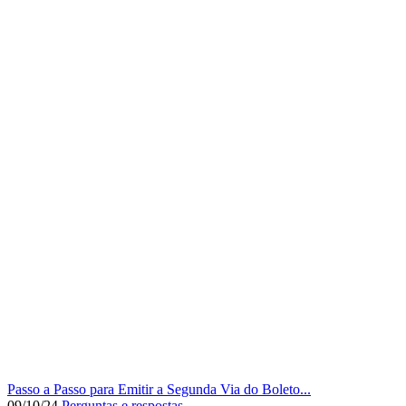
Passo a Passo para Emitir a Segunda Via do Boleto...
09/10/24
Perguntas e respostas