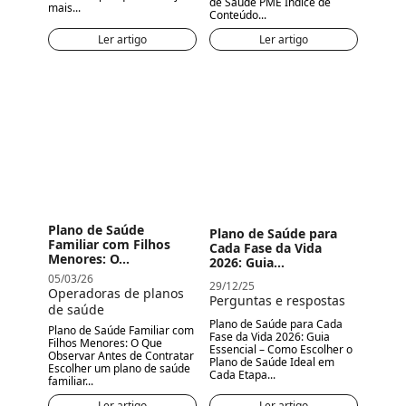
de Saúde PME Índice de
mais...
Conteúdo...
Ler artigo
Ler artigo
Plano de Saúde
Plano de Saúde para
Familiar com Filhos
Cada Fase da Vida
Menores: O...
2026: Guia...
05/03/26
29/12/25
Operadoras de planos
Perguntas e respostas
de saúde
Plano de Saúde para Cada
Plano de Saúde Familiar com
Fase da Vida 2026: Guia
Filhos Menores: O Que
Essencial – Como Escolher o
Observar Antes de Contratar
Plano de Saúde Ideal em
Escolher um plano de saúde
Cada Etapa...
familiar...
Ler artigo
Ler artigo