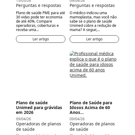
15/05/26
09/04/26
Perguntas e respostas
Perguntas e respostas
Plano de saúde PME para até
O médico indicou uma
30 vidas pode ter economia
mamoplastia, mas você não
de até 40%. Compare
sabe se o plano de saúde
operadoras, coberturas e
Unimed cobre a redução de
receba uma...
mama? A seguir,...
Ler artigo
Ler artigo
Plano de saúde
Plano de Saúde para
Unimed para grávidas
Idosos Acima de 60
em 2026
Anos...
09/04/26
09/04/26
Operadoras de planos
Operadoras de planos
de saúde
de saúde