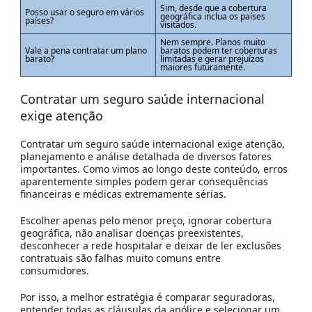
Sim, desde que a cobertura
Posso usar o seguro em vários
geográfica inclua os países
países?
visitados.
Nem sempre. Planos muito
Vale a pena contratar um plano
baratos podem ter coberturas
barato?
limitadas e gerar prejuízos
maiores futuramente.
Contratar um seguro saúde internacional
exige atenção
Contratar um seguro saúde internacional exige atenção,
planejamento e análise detalhada de diversos fatores
importantes. Como vimos ao longo deste conteúdo, erros
aparentemente simples podem gerar consequências
financeiras e médicas extremamente sérias.
Escolher apenas pelo menor preço, ignorar cobertura
geográfica, não analisar doenças preexistentes,
desconhecer a rede hospitalar e deixar de ler exclusões
contratuais são falhas muito comuns entre
consumidores.
Por isso, a melhor estratégia é comparar seguradoras,
entender todas as cláusulas da apólice e selecionar um