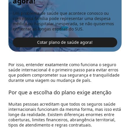
agora!
Um problema de saúde que acontece conosco ou
com nossa família pode representar uma despesa
médica ou hospitalar inesperada, se não quisermos
enfrentar as longas esperas do SUS.
Cotar plano de saúde agora!
Por isso, entender exatamente como funciona o seguro
saúde internacional é o primeiro passo para evitar erros
que podem comprometer sua segurança e tranquilidade
durante uma viagem ou mudança de país.
Por que a escolha do plano exige atenção
Muitas pessoas acreditam que todos os seguros saúde
internacionais funcionam da mesma forma, mas isso está
longe da realidade. Existem diferenças enormes entre
coberturas, limites financeiros, abrangência territorial,
tipos de atendimento e regras contratuais.