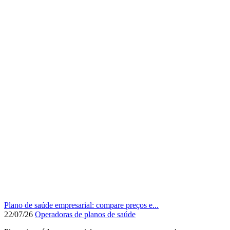
Plano de saúde empresarial: compare preços e...
22/07/26
Operadoras de planos de saúde