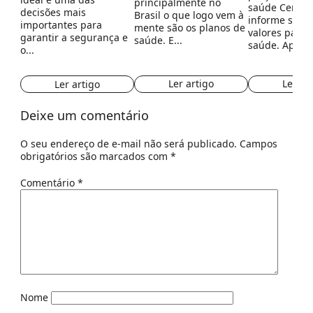
principalmente no
saúde Cemeru
decisões mais
Brasil o que logo vem à
informe sobre
importantes para
mente são os planos de
valores para 
garantir a segurança e
saúde. E...
saúde. Aprovei
o...
Ler artigo
Ler ar
Ler artigo
Deixe um comentário
O seu endereço de e-mail não será publicado.
Campos
obrigatórios são marcados com
*
Comentário
*
Nome