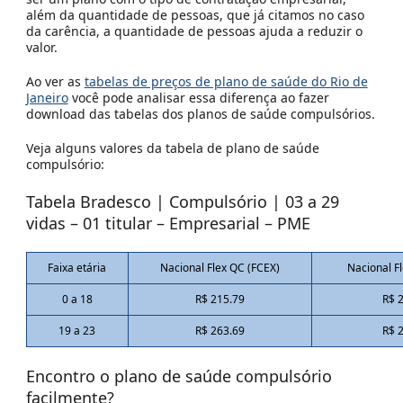
além da quantidade de pessoas, que já citamos no caso
da carência, a quantidade de pessoas ajuda a reduzir o
valor.
Ao ver as
tabelas de preços de plano de saúde do Rio de
Janeiro
você pode analisar essa diferença ao fazer
download das tabelas dos planos de saúde compulsórios.
Veja alguns valores da tabela de plano de saúde
compulsório:
Tabela Bradesco | Compulsório | 03 a 29
vidas – 01 titular – Empresarial – PME
Faixa etária
Nacional Flex QC (FCEX)
Nacional F
0 a 18
R$ 215.79
R$ 
19 a 23
R$ 263.69
R$ 
Encontro o plano de saúde compulsório
facilmente?