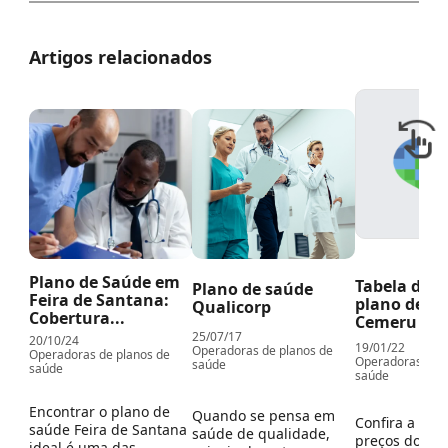
Artigos relacionados
Plano de Saúde em
Tabela de p
Plano de saúde
Feira de Santana:
plano de s
Qualicorp
Cobertura...
Cemeru
25/07/17
20/10/24
19/01/22
Operadoras de planos de
Operadoras de planos de
Operadoras de p
saúde
saúde
saúde
Encontrar o plano de
Quando se pensa em
Confira a tab
saúde Feira de Santana
saúde de qualidade,
preços do pla
ideal é uma das