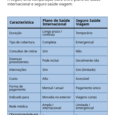
internacional e seguro saúde viagem:
Plano de Saúde
Seguro Saúde
Característica
Internacional
Viagem
Longo prazo /
Duração
Temporário
contínuo
Tipo de cobertura
Completa
Emergencial
Consultas de rotina
Sim
Não
Doenças
Pode incluir
Geralmente não
preexistentes
Internações
Sim
Sim (limitado)
Custo
Alto
Acessível
Forma de
Mensal / anual
Pagamento único
pagamento
Indicado para
Moradia no exterior
Viagens curtas
Ampla /
Limitada /
Rede médica
internacional
emergencial
Obrigatoriedade em