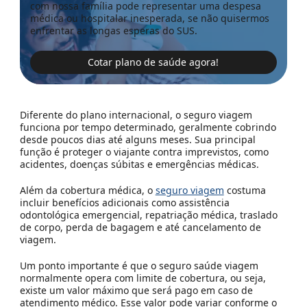
com nossa família pode representar uma despesa
médica ou hospitalar inesperada, se não quisermos
enfrentar as longas esperas do SUS.
Cotar plano de saúde agora!
Diferente do plano internacional, o seguro viagem
funciona por tempo determinado, geralmente cobrindo
desde poucos dias até alguns meses. Sua principal
função é proteger o viajante contra imprevistos, como
acidentes, doenças súbitas e emergências médicas.
Além da cobertura médica, o
seguro viagem
costuma
incluir benefícios adicionais como assistência
odontológica emergencial, repatriação médica, traslado
de corpo, perda de bagagem e até cancelamento de
viagem.
Um ponto importante é que o seguro saúde viagem
normalmente opera com limite de cobertura, ou seja,
existe um valor máximo que será pago em caso de
atendimento médico. Esse valor pode variar conforme o