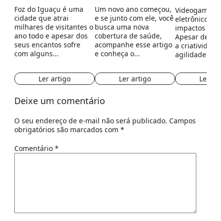
Foz do Iguaçu é uma
Um novo ano começou,
Videogames o
cidade que atrai
e se junto com ele, você
eletrônicos t
milhares de visitantes o
busca uma nova
impactos para
ano todo e apesar dos
cobertura de saúde,
Apesar de es
seus encantos sofre
acompanhe esse artigo
a criatividade
com alguns...
e conheça o...
agilidade...
Ler artigo
Ler artigo
Ler ar
Deixe um comentário
O seu endereço de e-mail não será publicado.
Campos
obrigatórios são marcados com
*
Comentário
*