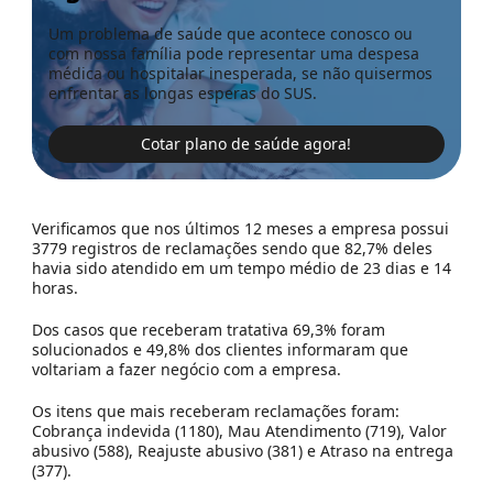
Um problema de saúde que acontece conosco ou
com nossa família pode representar uma despesa
médica ou hospitalar inesperada, se não quisermos
enfrentar as longas esperas do SUS.
Cotar plano de saúde agora!
Verificamos que nos últimos 12 meses a empresa possui
3779 registros de reclamações sendo que 82,7% deles
havia sido atendido em um tempo médio de 23 dias e 14
horas.
Dos casos que receberam tratativa 69,3% foram
solucionados e 49,8% dos clientes informaram que
voltariam a fazer negócio com a empresa.
Os itens que mais receberam reclamações foram:
Cobrança indevida (1180), Mau Atendimento (719), Valor
abusivo (588), Reajuste abusivo (381) e Atraso na entrega
(377).