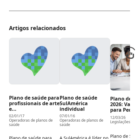
Artigos relacionados
Plano de saúde para
Plano de saúde
Plano de S
profissionais de arte
SulAmérica
2026: Vant
e...
individual
para Pequen
02/01/17
07/01/16
12/03/26
Operadoras de planos de
Operadoras de planos de
Legislações da 
saúde
saúde
Plano de Saú
Plano de saúde para
A SulAmérica é líder no