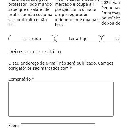
2026: Vantag
professor Todo mundo
mercado e ocupa a 1ª
Pequenas e M
sabe que o salário de
posição como o maior
Empresas Ofe
professor não costuma
grupo segurador
benefícios co
ser muito alto e não
independente doa país.
deixou de ser.
se...
Isso...
Ler ar
Ler artigo
Ler artigo
Deixe um comentário
O seu endereço de e-mail não será publicado.
Campos
obrigatórios são marcados com
*
Comentário
*
Nome