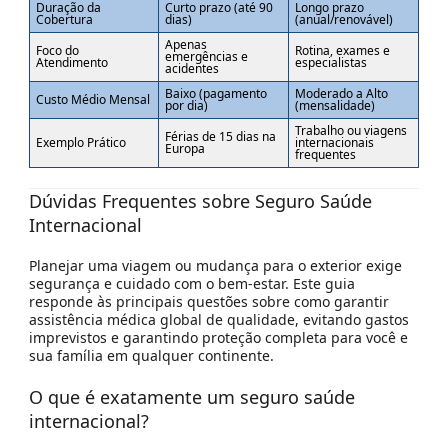
Duração da
Curto prazo (até 90
Longo prazo
Cobertura
dias)
(anual/renovável)
Apenas
Foco do
Rotina, exames e
emergências e
Atendimento
especialistas
acidentes
Baixo (pagamento
Moderado a Alto
Custo Médio Mensal
por dia)
(mensalidade)
Trabalho ou viagens
Férias de 15 dias na
Exemplo Prático
internacionais
Europa
frequentes
Dúvidas Frequentes sobre Seguro Saúde
Internacional
Planejar uma viagem ou mudança para o exterior exige
segurança e cuidado com o bem-estar. Este guia
responde às principais questões sobre como garantir
assistência médica global de qualidade, evitando gastos
imprevistos e garantindo proteção completa para você e
sua família em qualquer continente.
O que é exatamente um seguro saúde
internacional?