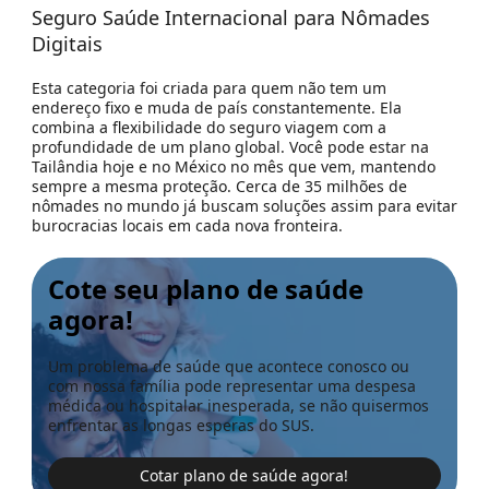
Seguro Saúde Internacional para Nômades
Digitais
Esta categoria foi criada para quem não tem um
endereço fixo e muda de país constantemente. Ela
combina a flexibilidade do seguro viagem com a
profundidade de um plano global. Você pode estar na
Tailândia hoje e no México no mês que vem, mantendo
sempre a mesma proteção. Cerca de 35 milhões de
nômades no mundo já buscam soluções assim para evitar
burocracias locais em cada nova fronteira.
Cote seu plano de saúde
agora!
Um problema de saúde que acontece conosco ou
com nossa família pode representar uma despesa
médica ou hospitalar inesperada, se não quisermos
enfrentar as longas esperas do SUS.
Cotar plano de saúde agora!