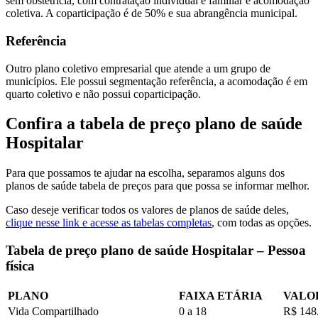
sem obstetrícia, com contratação individual e familiar e acomodação
coletiva. A coparticipação é de 50% e sua abrangência municipal.
Referência
Outro plano coletivo empresarial que atende a um grupo de
municípios. Ele possui segmentação referência, a acomodação é em
quarto coletivo e não possui coparticipação.
Confira a tabela de preço plano de saúde
Hospitalar
Para que possamos te ajudar na escolha, separamos alguns dos
planos de saúde tabela de preços
para que possa se informar melhor.
Caso deseje verificar todos os
valores de planos de saúde d
eles,
clique nesse link e acesse as tabelas completas
, com todas as opções.
Tabela de preço plano de saúde Hospitalar – Pessoa
física
PLANO
FAIXA ETÁRIA
VALO
Vida Compartilhado
0 a 18
R$ 148