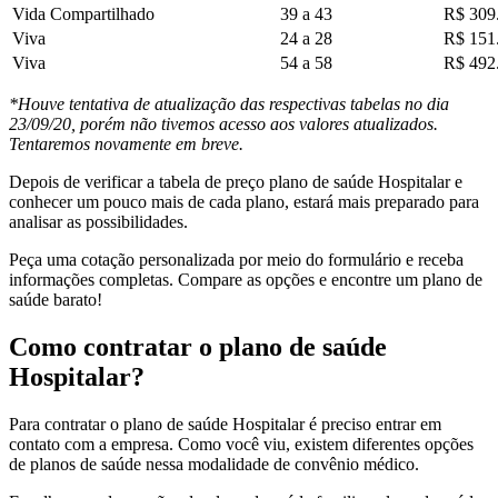
Vida Compartilhado
39 a 43
R$ 309
Viva
24 a 28
R$ 151
Viva
54 a 58
R$ 492
*Houve tentativa de atualização das respectivas tabelas no dia
23/09/20, porém não tivemos acesso aos valores atualizados.
Tentaremos novamente em breve.
Depois de verificar a tabela de preço plano de saúde Hospitalar e
conhecer um pouco mais de cada plano, estará mais preparado para
analisar as possibilidades.
Peça uma cotação personalizada por meio do formulário e receba
informações completas. Compare as opções e encontre um
plano de
saúde barato!
Como contratar o plano de saúde
Hospitalar?
Para contratar o plano de saúde Hospitalar é preciso entrar em
contato com a empresa. Como você viu, existem diferentes opções
de planos de saúde nessa modalidade de convênio médico.