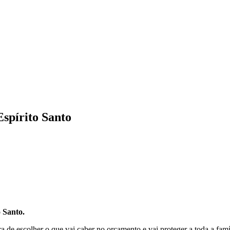
Espírito Santo
o Santo.
 de escolher o que vai caber no orçamento e vai proteger a toda a famí