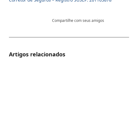
Compartilhe com seus amigos
Artigos relacionados
Entenda as 
Seguro Saúde
Como treinar a
efeitos da 
Internacional VUMI
bexiga para tratar
do estupro..
ou Ever: Qual...
incontinência...