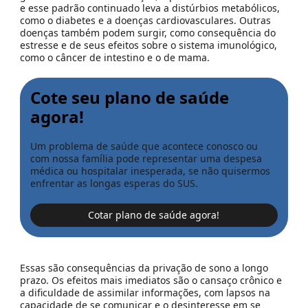
e esse padrão continuado leva a distúrbios metabólicos,
como o diabetes e a doenças cardiovasculares. Outras
doenças também podem surgir, como consequência do
estresse e de seus efeitos sobre o sistema imunológico,
como o câncer de intestino e o de mama.
Cote seu plano de saúde
agora!
Um problema de saúde que acontece conosco ou
com nossa família pode representar uma despesa
médica ou hospitalar inesperada, se não quisermos
enfrentar as longas esperas do SUS.
Cotar plano de saúde agora!
Essas são consequências da privação de sono a longo
prazo. Os efeitos mais imediatos são o cansaço crônico e
a dificuldade de assimilar informações, com lapsos na
capacidade de se comunicar e o desinteresse em se