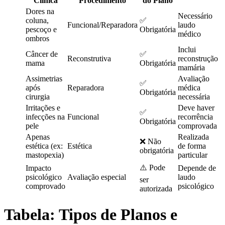
Clínica
Procedimento
do Plano
Dores na
Necessário
coluna,
✅
Funcional/Reparadora
laudo
pescoço e
Obrigatória
médico
ombros
Inclui
Câncer de
✅
Reconstrutiva
reconstrução
mama
Obrigatória
mamária
Assimetrias
Avaliação
✅
após
Reparadora
médica
Obrigatória
cirurgia
necessária
Irritações e
Deve haver
✅
infecções na
Funcional
recorrência
Obrigatória
pele
comprovada
Apenas
Realizada
❌ Não
estética (ex:
Estética
de forma
obrigatória
mastopexia)
particular
⚠️ Pode
Impacto
Depende de
psicológico
Avaliação especial
laudo
ser
comprovado
psicológico
autorizada
Tabela: Tipos de Planos e