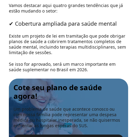
Vamos destacar aqui quatro grandes tendências que já
estão mudando o setor:
✔ Cobertura ampliada para saúde mental
Existe um projeto de lei em tramitação que pode
obrigar
planos de saúde a cobrirem tratamentos completos de
saúde mental
, incluindo terapias multidisciplinares, sem
limitação de sessões.
Se isso for aprovado, será um marco importante em
saúde suplementar no Brasil em 2026.
Cote seu plano de saúde
agora!
Um problema de saúde que acontece conosco ou
com nossa família pode representar uma despesa
médica ou hospitalar inesperada, se não quisermos
enfrentar as longas esperas do SUS.