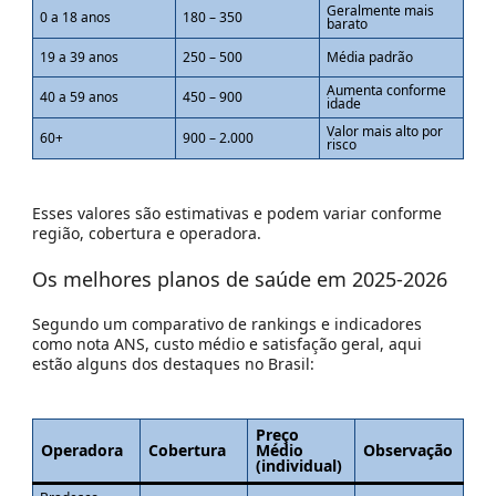
Geralmente mais
0 a 18 anos
180 – 350
barato
19 a 39 anos
250 – 500
Média padrão
Aumenta conforme
40 a 59 anos
450 – 900
idade
Valor mais alto por
60+
900 – 2.000
risco
Esses valores são estimativas e podem variar conforme
região, cobertura e operadora.
Os melhores planos de saúde em 2025-2026
Segundo um comparativo de rankings e indicadores
como
nota ANS, custo médio e satisfação geral
, aqui
estão alguns dos destaques no Brasil:
Preço
Operadora
Cobertura
Médio
Observação
(individual)