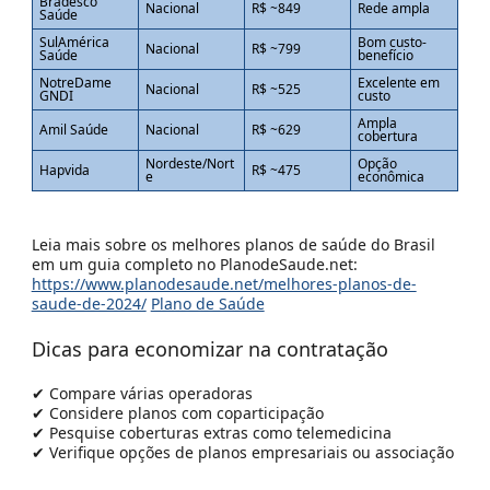
Bradesco
Nacional
R$ ~849
Rede ampla
Saúde
SulAmérica
Bom custo-
Nacional
R$ ~799
Saúde
benefício
NotreDame
Excelente em
Nacional
R$ ~525
GNDI
custo
Ampla
Amil Saúde
Nacional
R$ ~629
cobertura
Nordeste/Nort
Opção
Hapvida
R$ ~475
e
econômica
Leia mais sobre os
melhores planos de saúde do Brasil
em um guia completo no
PlanodeSaude.net
:
https://www.planodesaude.net/melhores-planos-de-
saude-de-2024/
Plano de Saúde
Dicas para economizar na contratação
✔ Compare várias operadoras
✔ Considere planos com
coparticipação
✔ Pesquise coberturas extras como telemedicina
✔ Verifique opções de planos empresariais ou associação