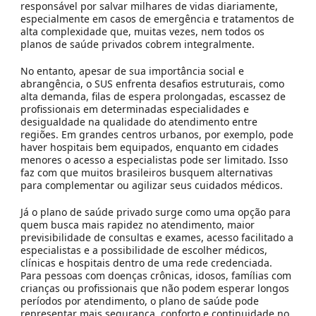
responsável por salvar milhares de vidas diariamente,
especialmente em casos de emergência e tratamentos de
alta complexidade que, muitas vezes, nem todos os
planos de saúde privados cobrem integralmente.
No entanto, apesar de sua importância social e
abrangência, o SUS enfrenta desafios estruturais, como
alta demanda
,
filas de espera prolongadas
,
escassez de
profissionais em determinadas especialidades
e
desigualdade na qualidade do atendimento entre
regiões
. Em grandes centros urbanos, por exemplo, pode
haver hospitais bem equipados, enquanto em cidades
menores o acesso a especialistas pode ser limitado. Isso
faz com que muitos brasileiros busquem alternativas
para complementar ou agilizar seus cuidados médicos.
Já o
plano de saúde privado
surge como uma opção para
quem busca
mais rapidez no atendimento
,
maior
previsibilidade de consultas e exames
,
acesso facilitado a
especialistas
e a possibilidade de escolher médicos,
clínicas e hospitais dentro de uma
rede credenciada
.
Para pessoas com doenças crônicas, idosos, famílias com
crianças ou profissionais que não podem esperar longos
períodos por atendimento, o plano de saúde pode
representar mais segurança, conforto e continuidade no