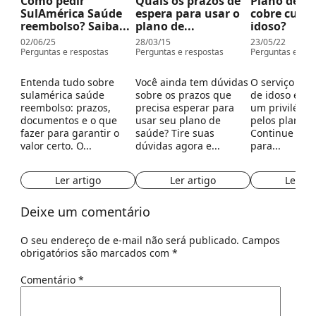
Como pedir
Quais os prazos de
Plano de s
SulAmérica Saúde
espera para usar o
cobre cuida
reembolso? Saiba...
plano de...
idoso?
02/06/25
28/03/15
23/05/22
Perguntas e respostas
Perguntas e respostas
Perguntas e res
Entenda tudo sobre
Você ainda tem dúvidas
O serviço de 
sulamérica saúde
sobre os prazos que
de idoso é u
reembolso: prazos,
precisa esperar para
um privilégio
documentos e o que
usar seu plano de
pelos planos 
fazer para garantir o
saúde? Tire suas
Continue a le
valor certo. O...
dúvidas agora e...
para...
Ler artigo
Ler artigo
Ler ar
Deixe um comentário
O seu endereço de e-mail não será publicado.
Campos
obrigatórios são marcados com
*
Comentário
*