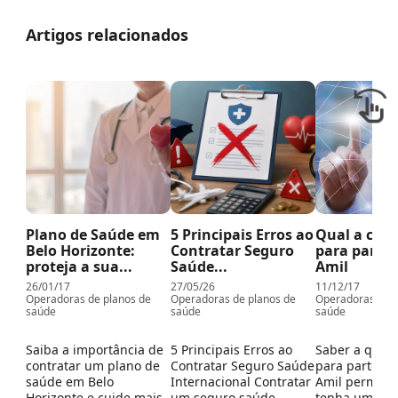
Artigos relacionados
Plano de Saúde em
5 Principais Erros ao
Qual a carê
Belo Horizonte:
Contratar Seguro
para parto 
proteja a sua...
Saúde...
Amil
26/01/17
27/05/26
11/12/17
Operadoras de planos de
Operadoras de planos de
Operadoras de p
saúde
saúde
saúde
Saiba a importância de
5 Principais Erros ao
Saber a qual 
contratar um plano de
Contratar Seguro Saúde
para parto do
saúde em Belo
Internacional Contratar
Amil permite 
Horizonte e cuide mais
um seguro saúde
tenha uma gr