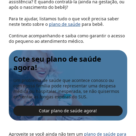
assistência? E quando contratá-la (ainda na gestação, ou
após o nascimento do bebê)?
Para te ajudar, listamos tudo o que você precisa saber
neste texto sobre o
plano de saúde
para bebê
.
Continue acompanhando e saiba como garantir o acesso
do pequeno ao atendimento médico.
Cote seu plano de saúde
agora!
Um problema de saúde que acontece conosco ou
com nossa família pode representar uma despesa
médica ou hospitalar inesperada, se não quisermos
enfrentar as longas esperas do SUS.
Cotar plano de saúde agora!
Aproveite se você ainda não tem um
plano de saúde para