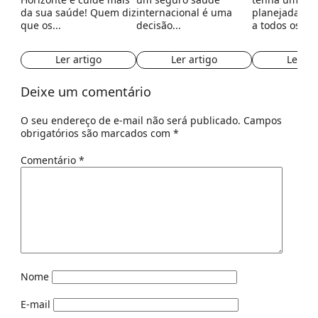
da sua saúde! Quem diz
internacional é uma
planejada e 
que os...
decisão...
a todos os...
Ler artigo
Ler artigo
Ler ar
Deixe um comentário
O seu endereço de e-mail não será publicado.
Campos
obrigatórios são marcados com
*
Comentário
*
Nome
E-mail