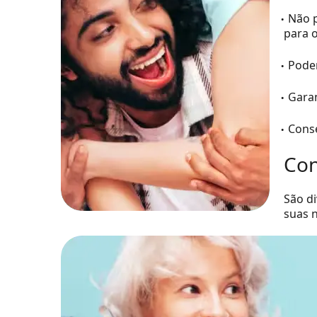
Não p
para o
Poder
Garan
Conse
Con
São di
suas 