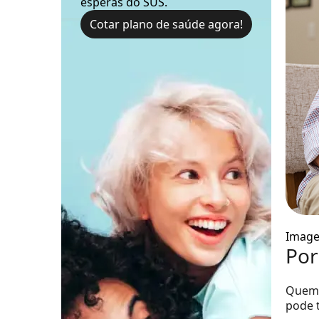
esperas do SUS.
Cotar plano de saúde agora!
Image
Por
Quem 
pode t