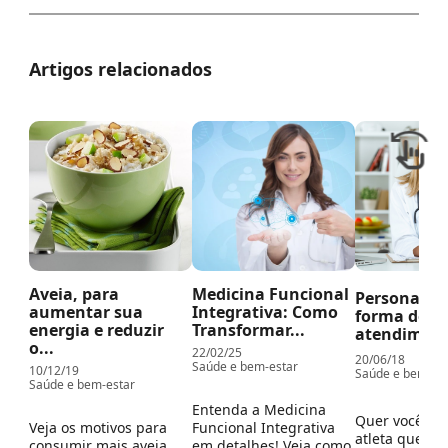
Artigos relacionados
Aveia, para
Medicina Funcional
Personal Di
aumentar sua
Integrativa: Como
forma de
energia e reduzir
Transformar...
atendiment
o...
22/02/25
20/06/18
Saúde e bem-estar
10/12/19
Saúde e bem-es
Saúde e bem-estar
Entenda a Medicina
Quer você se
Veja os motivos para
Funcional Integrativa
atleta quere
consumir mais aveia.
em detalhes! Veja como