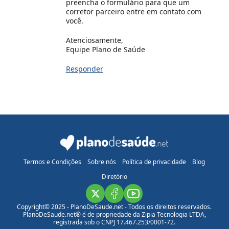
preencha o formulário para que um
corretor parceiro entre em contato com
você.
Atenciosamente,
Equipe Plano de Saúde
Responder
Termos e Condições
Sobre nós
Política de privacidade
Blog
Diretório
Copyright© 2025 - PlanoDeSaude.net - Todos os direitos reservados.
PlanoDeSaude.net® é de propriedade da Zipia Tecnologia LTDA,
registrada sob o CNPJ 17.467.253/0001-72.