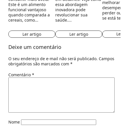
melhorar seu
Este é um alimento
essa abordagem
desempenho, 
funcional vantajoso
inovadora pode
perder ou ga
quando comparada a
revolucionar sua
se está tentan
cereais, como...
saúde....
Ler ar
Ler artigo
Ler artigo
Deixe um comentário
O seu endereço de e-mail não será publicado.
Campos
obrigatórios são marcados com
*
Comentário
*
Nome