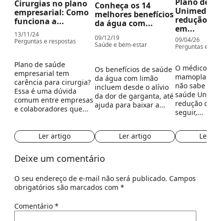
Plano de s
Cirurgias no plano
Conheça os 14
Unimed cob
empresarial: Como
melhores benefícios
redução d
funciona a...
da água com...
em...
13/11/24
09/12/19
09/04/26
Perguntas e respostas
Saúde e bem-estar
Perguntas e res
Plano de saúde
O médico ind
Os benefícios de saúde
empresarial tem
mamoplastia,
da água com limão
carência para cirurgia?
não sabe se o
incluem desde o alívio
Essa é uma dúvida
saúde Unimed
da dor de garganta, até
comum entre empresas
redução de 
ajuda para baixar a...
e colaboradores que...
seguir,...
Ler artigo
Ler artigo
Ler ar
Deixe um comentário
O seu endereço de e-mail não será publicado.
Campos
obrigatórios são marcados com
*
Comentário
*