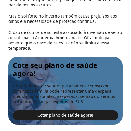
par de óculos escuros.
Mas o sol forte no inverno também causa prejuízos aos
olhos e a necessidade de proteção continua.
O uso de óculos de sol está associado à diversão de verão
ao sol, mas a Academia Americana de Oftalmologia
adverte que o risco de raios UV não se limita a essa
temporada.
Cote seu plano de saúde
agora!
Um problema de saúde que acontece conosco ou
com nossa família pode representar uma despesa
médica ou hospitalar inesperada, se não quisermos
enfrentar as longas esperas do SUS.
Cotar plano de saúde agora!