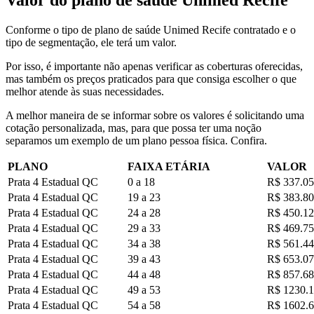
Conforme o tipo de plano de saúde Unimed Recife contratado e o
tipo de segmentação, ele terá um valor.
Por isso, é importante não apenas verificar as coberturas oferecidas,
mas também os preços praticados para que consiga escolher o que
melhor atende às suas necessidades.
A melhor maneira de se informar sobre os valores é solicitando uma
cotação personalizada, mas, para que possa ter uma noção
separamos um exemplo de um plano pessoa física. Confira.
PLANO
FAIXA ETÁRIA
VALOR
Prata 4 Estadual QC
0 a 18
R$ 337.05
Prata 4 Estadual QC
19 a 23
R$ 383.80
Prata 4 Estadual QC
24 a 28
R$ 450.12
Prata 4 Estadual QC
29 a 33
R$ 469.75
Prata 4 Estadual QC
34 a 38
R$ 561.44
Prata 4 Estadual QC
39 a 43
R$ 653.07
Prata 4 Estadual QC
44 a 48
R$ 857.68
Prata 4 Estadual QC
49 a 53
R$ 1230.
Prata 4 Estadual QC
54 a 58
R$ 1602.