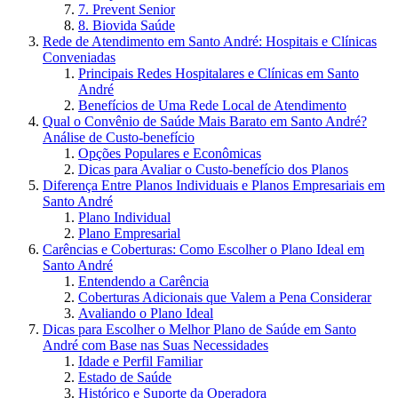
7. Prevent Senior
8. Biovida Saúde
Rede de Atendimento em Santo André: Hospitais e Clínicas
Conveniadas
Principais Redes Hospitalares e Clínicas em Santo
André
Benefícios de Uma Rede Local de Atendimento
Qual o Convênio de Saúde Mais Barato em Santo André?
Análise de Custo-benefício
Opções Populares e Econômicas
Dicas para Avaliar o Custo-benefício dos Planos
Diferença Entre Planos Individuais e Planos Empresariais em
Santo André
Plano Individual
Plano Empresarial
Carências e Coberturas: Como Escolher o Plano Ideal em
Santo André
Entendendo a Carência
Coberturas Adicionais que Valem a Pena Considerar
Avaliando o Plano Ideal
Dicas para Escolher o Melhor Plano de Saúde em Santo
André com Base nas Suas Necessidades
Idade e Perfil Familiar
Estado de Saúde
Histórico e Suporte da Operadora