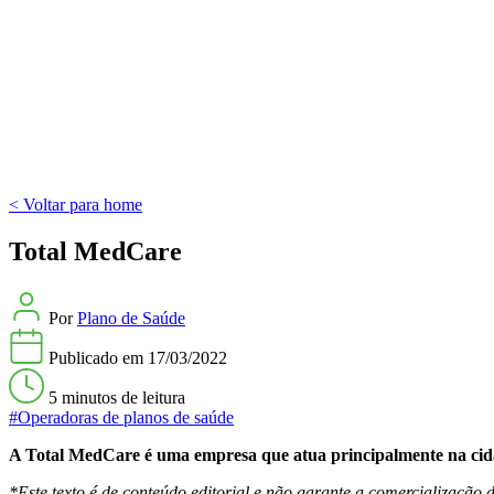
< Voltar para home
Total MedCare
Por
Plano de Saúde
Publicado em
17/03/2022
5 minutos
de leitura
#Operadoras de planos de saúde
A Total MedCare é uma empresa que atua principalmente na cida
*Este texto é de conteúdo editorial e não garante a comercialização d