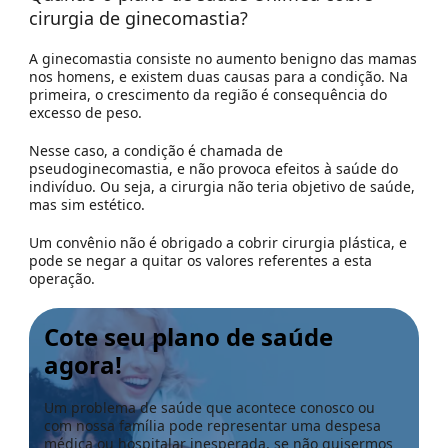
cirurgia de ginecomastia?
A ginecomastia consiste no aumento benigno das mamas
nos homens, e existem duas causas para a condição. Na
primeira, o crescimento da região é consequência do
excesso de peso.
Nesse caso, a condição é chamada de
pseudoginecomastia, e não provoca efeitos à saúde do
indivíduo. Ou seja, a cirurgia não teria objetivo de saúde,
mas sim estético.
Um
convênio
não é obrigado a cobrir cirurgia plástica, e
pode se negar a quitar os valores referentes a esta
operação.
Cote seu plano de saúde
agora!
Um problema de saúde que acontece conosco ou
com nossa família pode representar uma despesa
médica ou hospitalar inesperada, se não quisermos