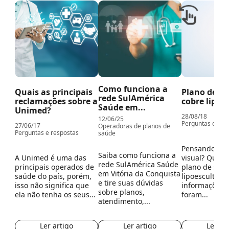
Como funciona a
Quais as principais
Plano de s
rede SulAmérica
reclamações sobre a
cobre lipoe
Saúde em...
Unimed?
28/08/18
12/06/25
Perguntas e res
27/06/17
Operadoras de planos de
Perguntas e respostas
saúde
Pensando em 
Saiba como funciona a
A Unimed é uma das
visual? Quer 
rede SulAmérica Saúde
principais operados de
plano de saú
em Vitória da Conquista
saúde do país, porém,
lipoescultura?
e tire suas dúvidas
isso não significa que
informações 
sobre planos,
ela não tenha os seus...
foram...
atendimento,...
Ler artigo
Ler ar
Ler artigo