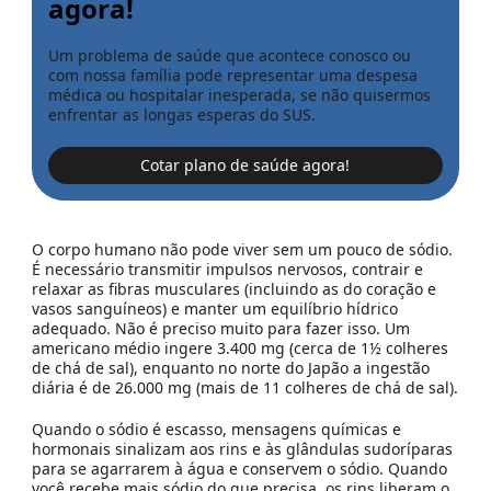
agora!
Um problema de saúde que acontece conosco ou
com nossa família pode representar uma despesa
médica ou hospitalar inesperada, se não quisermos
enfrentar as longas esperas do SUS.
Cotar plano de saúde agora!
O corpo humano não pode viver sem um pouco de sódio.
É necessário transmitir impulsos nervosos, contrair e
relaxar as fibras musculares (incluindo as do coração e
vasos sanguíneos) e manter um equilíbrio hídrico
adequado. Não é preciso muito para fazer isso. Um
americano médio ingere 3.400 mg (cerca de 1½ colheres
de chá de sal), enquanto no norte do Japão a ingestão
diária é de 26.000 mg (mais de 11 colheres de chá de sal).
Quando o sódio é escasso, mensagens químicas e
hormonais sinalizam aos rins e às glândulas sudoríparas
para se agarrarem à água e conservem o sódio. Quando
você recebe mais sódio do que precisa, os rins liberam o