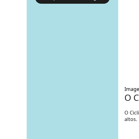
Image
O C
O Cic
altos.