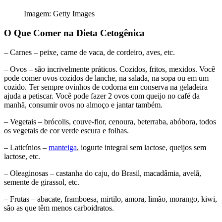
Imagem: Getty Images
O Que Comer na Dieta Cetogênica
– Carnes – peixe, carne de vaca, de cordeiro, aves, etc.
– Ovos – são incrivelmente práticos. Cozidos, fritos, mexidos. Você
pode comer ovos cozidos de lanche, na salada, na sopa ou em um
cozido. Ter sempre ovinhos de codorna em conserva na geladeira
ajuda a petiscar. Você pode fazer 2 ovos com queijo no café da
manhã, consumir ovos no almoço e jantar também.
– Vegetais – brócolis, couve-flor, cenoura, beterraba, abóbora, todos
os vegetais de cor verde escura e folhas.
– Laticínios –
manteiga
, iogurte integral sem lactose, queijos sem
lactose, etc.
– Oleaginosas – castanha do caju, do Brasil, macadâmia, avelã,
semente de girassol, etc.
– Frutas – abacate, framboesa, mirtilo, amora, limão, morango, kiwi,
são as que têm menos carboidratos.