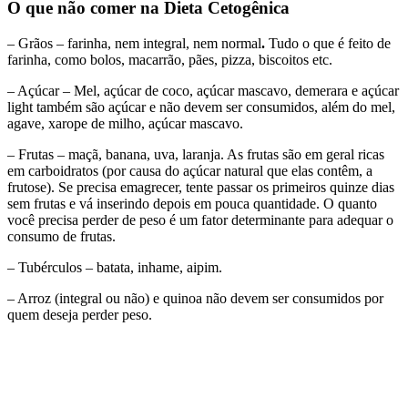
O que não comer na Dieta Cetogênica
– Grãos – farinha, nem integral, nem normal
.
Tudo o que é feito de
farinha, como bolos, macarrão, pães, pizza, biscoitos etc.
– Açúcar – Mel, açúcar de coco, açúcar mascavo, demerara e açúcar
light também são açúcar e não devem ser consumidos, além do mel,
agave, xarope de milho, açúcar mascavo.
– Frutas – maçã, banana, uva, laranja. As frutas são em geral ricas
em carboidratos (por causa do açúcar natural que elas contêm, a
frutose). Se precisa emagrecer, tente passar os primeiros quinze dias
sem frutas e vá inserindo depois em pouca quantidade. O quanto
você precisa perder de peso é um fator determinante para adequar o
consumo de frutas.
– Tubérculos – batata, inhame, aipim.
– Arroz (integral ou não) e quinoa não devem ser consumidos por
quem deseja perder peso.