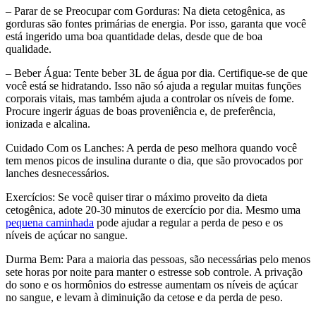
– Parar de se Preocupar com Gorduras: Na dieta cetogênica, as
gorduras são fontes primárias de energia. Por isso, garanta que você
está ingerido uma boa quantidade delas, desde que de boa
qualidade.
– Beber Água: Tente beber 3L de água por dia. Certifique-se de que
você está se hidratando. Isso não só ajuda a regular muitas funções
corporais vitais, mas também ajuda a controlar os níveis de fome.
Procure ingerir águas de boas proveniência e, de preferência,
ionizada e alcalina.
Cuidado Com os Lanches: A perda de peso melhora quando você
tem menos picos de insulina durante o dia, que são provocados por
lanches desnecessários.
Exercícios: Se você quiser tirar o máximo proveito da dieta
cetogênica, adote 20-30 minutos de exercício por dia. Mesmo uma
pequena caminhada
pode ajudar a regular a perda de peso e os
níveis de açúcar no sangue.
Durma Bem: Para a maioria das pessoas, são necessárias pelo menos
sete horas por noite para manter o estresse sob controle. A privação
do sono e os hormônios do estresse aumentam os níveis de açúcar
no sangue, e levam à diminuição da cetose e da perda de peso.