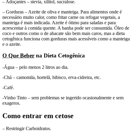
– Adoçantes – stevia, xilitol, sucralose.
– Gorduras – Azeite de oliva e manteiga. Para alimentos onde é
necessário muito calor, como fritar carne ou refogar vegetais, a
manteiga é mais indicada. Azeite é ótimo para saladas e para
acrescentar à comida quente. A banha pode ser consumida. Óleo de
coco e outros como o de abacate são bem mais caros, mas a dieta
cetogênica funciona com gorduras mais acessíveis como a manteiga
e o azeite.
O Que Beber
na Dieta Cetogênica
-Água – pelo menos 2 litros ao dia.
-Chá – camomila, hortelã, hibisco, erva-cidreira, etc.
-Café.
-Vinho Tinto – sem problemas se ingerido ocasionalmente e sem
exageros.
Como entrar em cetose
– Restringir Carboidratos.