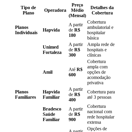
Preço
Tipo de
Detalhes da
Operadora
Médio
Plano
Cobertura
(Mensal)
Cobertura
A partir
Planos
ambulatorial e
Hapvida
de
R$
Individuais
hospitalar
180
básica
A partir
Ampla rede de
Unimed
de
R$
hospitais e
Fortaleza
300
clínicas
Cobertura
ampla com
Até
R$
Amil
opções de
600
acomodação
privativa
A partir
Planos
Hapvida
Cobertura para
de
R$
Familiares
Familiar
até 3 pessoas
400
Cobertura
Bradesco
A partir
nacional com
Saúde
de
R$
rede hospitalar
Familiar
900
extensa
Opções de
A partir