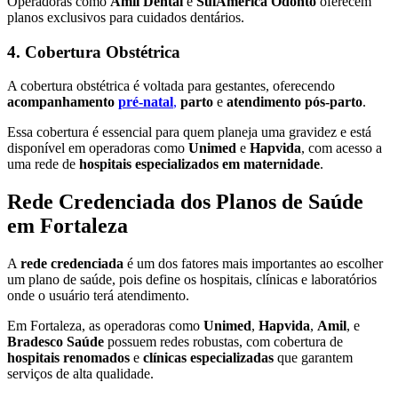
Operadoras como
Amil Dental
e
SulAmérica Odonto
oferecem
planos exclusivos para cuidados dentários.
4. Cobertura Obstétrica
A cobertura obstétrica é voltada para gestantes, oferecendo
acompanhamento
pré-natal
,
parto
e
atendimento pós-parto
.
Essa cobertura é essencial para quem planeja uma gravidez e está
disponível em operadoras como
Unimed
e
Hapvida
, com acesso a
uma rede de
hospitais especializados em maternidade
.
Rede Credenciada dos Planos de Saúde
em Fortaleza
A
rede credenciada
é um dos fatores mais importantes ao escolher
um plano de saúde, pois define os hospitais, clínicas e laboratórios
onde o usuário terá atendimento.
Em Fortaleza, as operadoras como
Unimed
,
Hapvida
,
Amil
, e
Bradesco Saúde
possuem redes robustas, com cobertura de
hospitais renomados
e
clínicas especializadas
que garantem
serviços de alta qualidade.