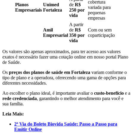
cobertura
Planos
Unimed
de
R$
variada para
Empresariais
Fortaleza
250 por
pequenas
vida
empresas
A partir
Amil
de
R$
Com ou sem
Empresarial
350 por
coparticipação
vida
Os valores são apenas aproximados, para ter acesso aos valores
exatos é necessário fazer uma cotação online em nosso portal Plano
de Saúde.
Os
preços dos planos de saúde em Fortaleza
variam conforme o
tipo de plano e a operadora, oferecendo uma gama de opções para
diferentes necessidades.
Ao escolher o plano ideal, é importante avaliar o
custo-benefício
e a
rede credenciada
, garantindo o melhor atendimento para você e
sua família.
Leia Mais:
2ª Via do Boleto Biovida Saúde: Passo a Passo para
Emitir Online