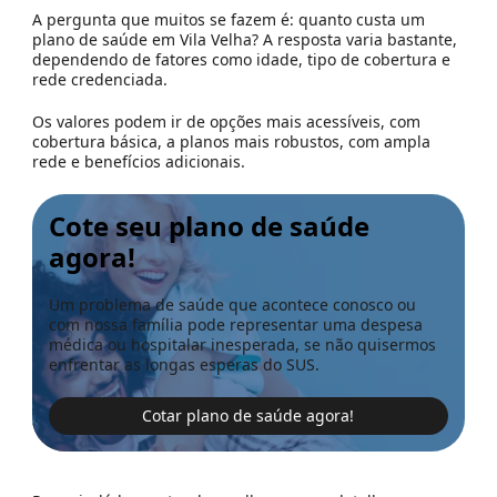
A pergunta que muitos se fazem é: quanto custa um
plano de saúde em Vila Velha? A resposta varia bastante,
dependendo de fatores como idade, tipo de cobertura e
rede credenciada.
Os valores podem ir de opções mais acessíveis, com
cobertura básica, a planos mais robustos, com ampla
rede e benefícios adicionais.
Cote seu plano de saúde
agora!
Um problema de saúde que acontece conosco ou
com nossa família pode representar uma despesa
médica ou hospitalar inesperada, se não quisermos
enfrentar as longas esperas do SUS.
Cotar plano de saúde agora!