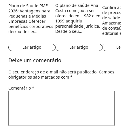
O plano de saúde Ana
Plano de Saúde PME
Confira aqui 
Costa começou a ser
2026: Vantagens para
de preços dos
oferecido em 1982 e em
Pequenas e Médias
de saúde no 
1999 adquiriu
Empresas Oferecer
Amazonas. *Es
personalidade jurídica.
benefícios corporativos
de conteúdo
Desde o seu...
deixou de ser...
editorial e...
Ler artigo
Ler artigo
Ler ar
Deixe um comentário
O seu endereço de e-mail não será publicado.
Campos
obrigatórios são marcados com
*
Comentário
*