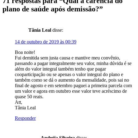
71 respostas para “
Qual a carência do
plano de saúde após demissão?
”
Tânia Leal
disse:
14 de outubro de 2019 às 00:39
Boa noite!
Fui demitida sem justa causa e mantive meu convênio,
passando a pagar integralmente seu valor, minha dúvida é se
além do valor integral também tenho que pagar
cooparticipação ou se apenas o valor integral do plano e
também como se dá o aumento da mensalidade, pois sai no
final de agosto e em setembro paguei a primeira parcela com
um valor e agora em outubro esse valor teve acréscimo de
quase 50 reais.
Att,
Tânia Leal
Responder
Andréia Silveira
disse: