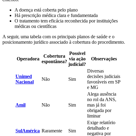
A doença está coberta pelo plano
Há prescrição médica clara e fundamentada
O tratamento tem eficácia reconhecida por instituições
médicas ou científicas
A seguir, uma tabela com os principais planos de saúde e o
posicionamento jurídico associado à cobertura do procedimento.
Possível
Cobertura
Operadora
via ação
Observações
espontânea?
judicial?
Diversas
Unimed
decisões judiciais
Não
Sim
Nacional
favoráveis em SP
e MG
Alega ausência
no rol da ANS,
Amil
Não
Sim
mas já foi
obrigada por
liminar
Exige relatório
detalhado e
SulAmérica
Raramente
Sim
negativa por