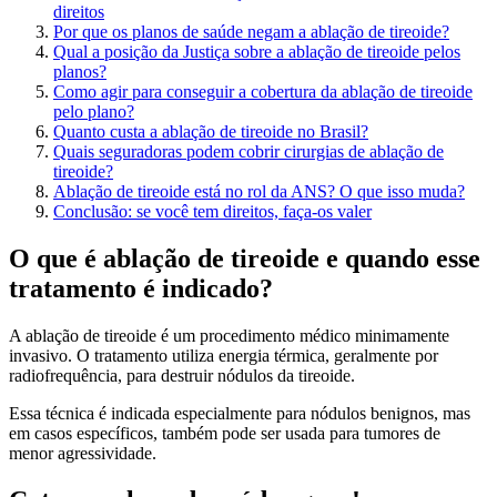
direitos
Por que os planos de saúde negam a ablação de tireoide?
Qual a posição da Justiça sobre a ablação de tireoide pelos
planos?
Como agir para conseguir a cobertura da ablação de tireoide
pelo plano?
Quanto custa a ablação de tireoide no Brasil?
Quais seguradoras podem cobrir cirurgias de ablação de
tireoide?
Ablação de tireoide está no rol da ANS? O que isso muda?
Conclusão: se você tem direitos, faça-os valer
O que é ablação de tireoide e quando esse
tratamento é indicado?
A ablação de tireoide é um procedimento médico minimamente
invasivo. O tratamento utiliza energia térmica, geralmente por
radiofrequência, para destruir nódulos da tireoide.
Essa técnica é indicada especialmente para nódulos benignos, mas
em casos específicos, também pode ser usada para tumores de
menor agressividade.