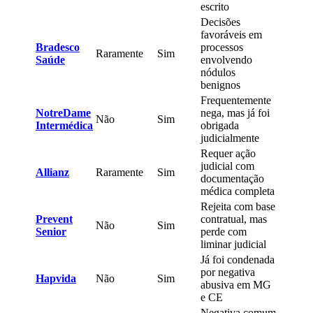
escrito
Decisões
favoráveis em
Bradesco
processos
Raramente
Sim
Saúde
envolvendo
nódulos
benignos
Frequentemente
NotreDame
nega, mas já foi
Não
Sim
Intermédica
obrigada
judicialmente
Requer ação
judicial com
Allianz
Raramente
Sim
documentação
médica completa
Rejeita com base
Prevent
contratual, mas
Não
Sim
Senior
perde com
liminar judicial
Já foi condenada
por negativa
Hapvida
Não
Sim
abusiva em MG
e CE
Negativa comum